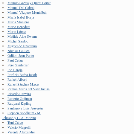
Manolo García y Quimi Portet
Manuel Del Cabral
Manuel Vázquez Montalbán
María Isabel Borja
María Montero
Mario Benedetti
Mario López
Matilde Alba Swann
Michel Sardou
Miguel de Unamuno
Nicolás Guillén
Odilon-Jean Périer
Paul Celan
Pere Gimferrer
Pío Baroja
Porfirio Barba Jacob
Rafael Alberti
Rafael Sánchez Mazas
Ramón María del Valle Inclán
Ricardo Carreira
Roberto Goijman
Rudyard Kipling
Santiago y Luis Auserón
Stephen Sondheim - M.
Ichason y L. A. Morato
Toni Calvo
Valerio Magrelli
Vicente Aleixandre