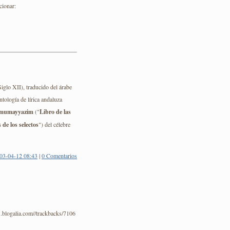
cionar:
iglo XII), traducido del árabe
ntología de lírica andaluza
almumayyazim
("
Libro de las
de los selectos
") del célebre
03-04-12 08:43
|
0 Comentarios
1.blogalia.com//trackbacks/7106