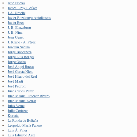
Igor Elortza
James Elroy Flecker
J.A. Urbeltz
Javier Bozalongo Antoñanzas
Javier Egea
J. B. Elinzaburu
J. B. Nina
Jean Genet
J. Krahe - A. Pérez
Joaquin Sabina
Jorge Boccanera
Jorge Luis Borges
Jorge Oteiza
José Ángel Buesa
José García Nieto
José Hierro del Real
José Martí
José Pedroni
Juan Carlos Perez
Juan Manuel Jiménez Rivero
Juan Manuel Serrat
Jules Verne
Julio Cortazar
Kortatu
La Ronda de Boltaña
Leopoldo María Panero
Luis Á. Piñer
Luis Eduardo Aute