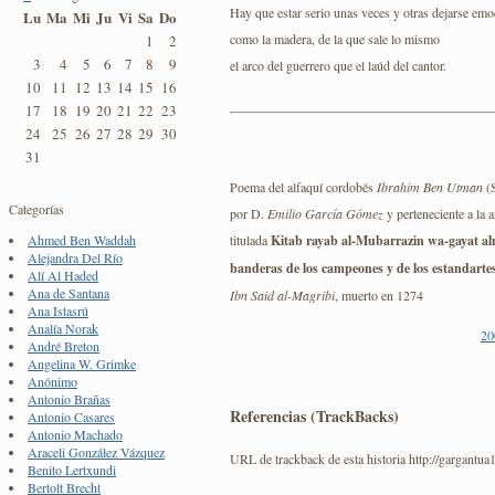
Hay que estar serio unas veces y otras dejarse emo
Lu
Ma
Mi
Ju
Vi
Sa
Do
como la madera, de la que sale lo mismo
1
2
3
4
5
6
7
8
9
el arco del guerrero que el laúd del cantor.
10
11
12
13
14
15
16
17
18
19
20
21
22
23
24
25
26
27
28
29
30
31
Poema del alfaquí cordobés
Ibrahim Ben Utman
(S
Categorías
por D.
Emilio García Gómez
y perteneciente a la a
titulada
Kitab rayab al-Mubarrazin wa-gayat 
Ahmed Ben Waddah
Alejandra Del Río
banderas de los campeones y de los estandartes 
Alí Al Haded
Ana de Santana
Ibn Said al-Magribi
, muerto en 1274
Ana Istasrú
Analía Norak
20
André Breton
Angelina W. Grimke
Anónimo
Antonio Brañas
Referencias (TrackBacks)
Antonio Casares
Antonio Machado
Araceli González Vázquez
URL de trackback de esta historia http://gargantua
Benito Lertxundi
Bertolt Brecht