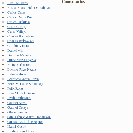
Comentarios
Blas De Otero
Boulat Shalvovich Okoudjava
Carlos Cano
Carlos De La Púa
Carlos Orihuela
César Cortijo
César Vallejo
Charles Baudelaire
Charles Bukowski
Cumbia Villera
Daniel Mir
Douglas Mondo
Dulce María Loynaz
Émile Verhaeren
Etienne Toko-Nzaba
Extremoduro
Federico García Lorca
Félix María de Samaniego
Felix Rojas
Fray M. de la Serna
Fredi Guthmann
Gabriel Aresti
Gabriel Celaya
Gloria Fuertes
Gus Kahn y Walter Donaldson
Gustavo Adolfo Bécquer
Hanni Ossott
Ibrahim Ben Utman