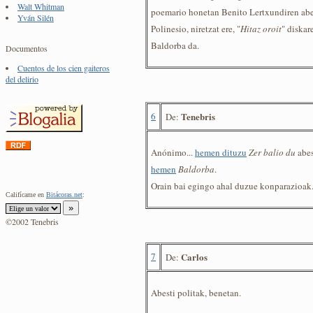
Walt Whitman
poemario honetan Benito Lertxundiren abes
Yván Silén
Polinesio, niretzat ere, "
Hitaz oroit
" diskar
Baldorba da.
Documentos
Cuentos de los cien gaiteros
del delirio
6
Tenebris
De:
Anónimo...
hemen dituzu
Zer balio du
abes
hemen
Baldorba
.
Orain bai egingo ahal duzue konparazioak
Califícame en
Bitácoras.net
:
©2002 Tenebris
7
Carlos
De:
Abesti politak, benetan.