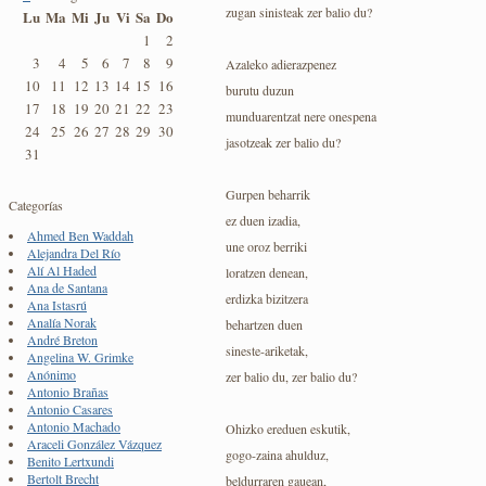
zugan sinisteak zer balio du?
Lu
Ma
Mi
Ju
Vi
Sa
Do
1
2
3
4
5
6
7
8
9
Azaleko adierazpenez
10
11
12
13
14
15
16
burutu duzun
17
18
19
20
21
22
23
munduarentzat nere onespena
24
25
26
27
28
29
30
jasotzeak zer balio du?
31
Gurpen beharrik
Categorías
ez duen izadia,
Ahmed Ben Waddah
une oroz berriki
Alejandra Del Río
Alí Al Haded
loratzen denean,
Ana de Santana
erdizka bizitzera
Ana Istasrú
Analía Norak
behartzen duen
André Breton
sineste-ariketak,
Angelina W. Grimke
Anónimo
zer balio du, zer balio du?
Antonio Brañas
Antonio Casares
Antonio Machado
Ohizko ereduen eskutik,
Araceli González Vázquez
gogo-zaina ahulduz,
Benito Lertxundi
Bertolt Brecht
beldurraren gauean,