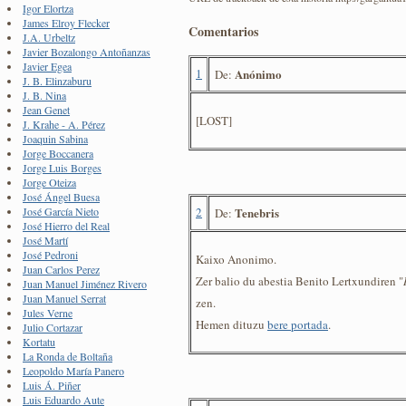
Igor Elortza
James Elroy Flecker
Comentarios
J.A. Urbeltz
Javier Bozalongo Antoñanzas
Javier Egea
1
Anónimo
De:
J. B. Elinzaburu
J. B. Nina
Jean Genet
[LOST]
J. Krahe - A. Pérez
Joaquin Sabina
Jorge Boccanera
Jorge Luis Borges
Jorge Oteiza
José Ángel Buesa
2
Tenebris
José García Nieto
De:
José Hierro del Real
José Martí
José Pedroni
Kaixo Anonimo.
Juan Carlos Perez
Zer balio du abestia Benito Lertxundiren "
Juan Manuel Jiménez Rivero
Juan Manuel Serrat
zen.
Jules Verne
Hemen dituzu
bere portada
.
Julio Cortazar
Kortatu
La Ronda de Boltaña
Leopoldo María Panero
Luis Á. Piñer
Luis Eduardo Aute