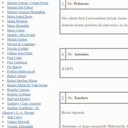
Manolo García y Quimi Portet
3
Polinesio
De:
Manuel Del Cabral
Manuel Vázquez Montalbán
María Isabel Borja
Oso ederra beti Lertxundiren hitzak, bain
María Montero
diskoko kantu politena da nire ustez, ez da
Mario Benedetti
Mario López
Matilde Alba Swann
Michel Sardou
Miguel de Unamuno
Nicolás Guillén
Odilon-Jean Périer
4
Anónimo
De:
Paul Celan
Pere Gimferrer
Pío Baroja
[LOST]
Porfirio Barba Jacob
Rafael Alberti
Rafael Sánchez Mazas
Ramón María del Valle Inclán
Ricardo Carreira
Roberto Goijman
5
Tenebris
De:
Rudyard Kipling
Santiago y Luis Auserón
Stephen Sondheim - M.
Kaixo lagunak.
Ichason y L. A. Morato
Toni Calvo
Valerio Magrelli
Anónimo, ez dago ezergaitik! Bihotzetik, b
Vicente Aleixandre