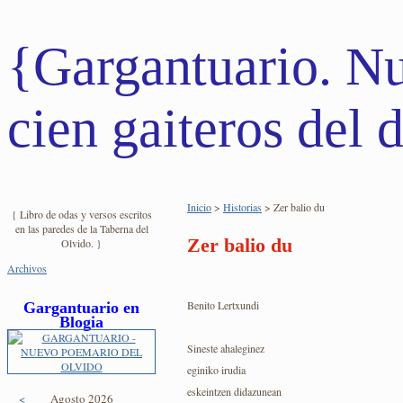
{Gargantuario. N
cien gaiteros del d
Inicio
>
Historias
> Zer balio du
{ Libro de odas y versos escritos
en las paredes de la Taberna del
Zer balio du
Olvido. }
Archivos
Benito Lertxundi
Gargantuario en
Blogia
Sineste ahaleginez
eginiko irudia
eskeintzen didazunean
<
Agosto 2026