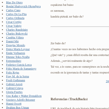
Blas De Otero
ospakizun bat baino
Boulat Shalvovich Okoudjava
Carlos Cano
ez zarenean,
Carlos De La Púa
kandela pizteak zer balio du?
Carlos Orihuela
César Cortijo
César Vallejo
Charles Baudelaire
Charles Bukowski
Cumbia Villera
Daniel Mir
Zer balio du?
Douglas Mondo
¡Cuantas veces no nos habremos hecho esta pregun
Dulce María Loynaz
Émile Verhaeren
¿Qué vale? y ¡cuan difícil resulta dar una contesta
Etienne Toko-Nzaba
Además, ¿servirá realmente de algo?
Extremoduro
Federico García Lorca
Tal vez, a lo sumo, para no sumergirnos en la noch
Félix María de Samaniego
esconde en la ignorancia de tantas y tantas respuest
Felix Rojas
Fray M. de la Serna
Fredi Guthmann
20
Gabriel Aresti
Gabriel Celaya
Gloria Fuertes
Gus Kahn y Walter Donaldson
Referencias (TrackBacks)
Gustavo Adolfo Bécquer
Hanni Ossott
Ibrahim Ben Utman
URL de trackback de esta historia http://gargantua