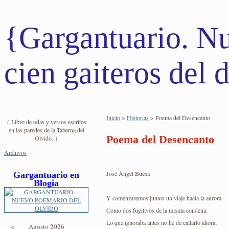
{Gargantuario. N
cien gaiteros del d
Inicio
>
Historias
> Poema del Desencanto
{ Libro de odas y versos escritos
en las paredes de la Taberna del
Poema del Desencanto
Olvido. }
Archivos
José Ángel Buesa
Gargantuario en
Blogia
Y comenzaremos juntos un viaje hacia la aurora.
Como dos fugitivos de la misma condena.
Lo que ignoraba antes no he de callarlo ahora;
<
Agosto 2026