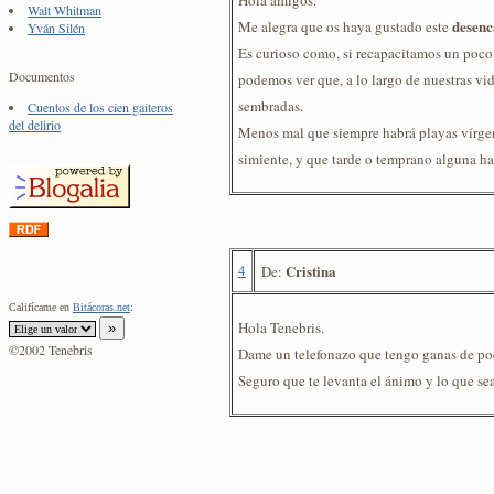
Hola amigos.
Walt Whitman
desenc
Me alegra que os haya gustado este
Yván Silén
Es curioso como, si recapacitamos un poco
Documentos
podemos ver que, a lo largo de nuestras vida
sembradas.
Cuentos de los cien gaiteros
del delirio
Menos mal que siempre habrá playas vírge
simiente, y que tarde o temprano alguna ha d
4
Cristina
De:
Califícame en
Bitácoras.net
:
Hola Tenebris.
©2002 Tenebris
Dame un telefonazo que tengo ganas de poe
Seguro que te levanta el ánimo y lo que se