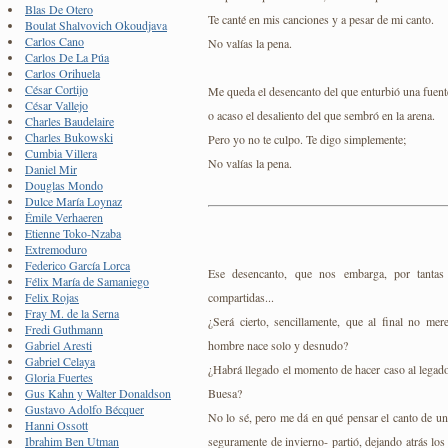
Blas De Otero
Te canté en mis canciones y a pesar de mi canto.
Boulat Shalvovich Okoudjava
Carlos Cano
No valías la pena.
Carlos De La Púa
Carlos Orihuela
César Cortijo
Me queda el desencanto del que enturbió una fuent
César Vallejo
o acaso el desaliento del que sembró en la arena.
Charles Baudelaire
Charles Bukowski
Pero yo no te culpo. Te digo simplemente;
Cumbia Villera
No valías la pena.
Daniel Mir
Douglas Mondo
Dulce María Loynaz
Émile Verhaeren
Etienne Toko-Nzaba
Extremoduro
Federico García Lorca
Ese desencanto, que nos embarga, por tantas
Félix María de Samaniego
compartidas...
Felix Rojas
Fray M. de la Serna
¿Será cierto, sencillamente, que al final no mer
Fredi Guthmann
hombre nace solo y desnudo?
Gabriel Aresti
Gabriel Celaya
¿Habrá llegado el momento de hacer caso al legad
Gloria Fuertes
Buesa?
Gus Kahn y Walter Donaldson
Gustavo Adolfo Bécquer
No lo sé, pero me dá en qué pensar el canto de un
Hanni Ossott
seguramente de invierno- partió, dejando atrás los 
Ibrahim Ben Utman