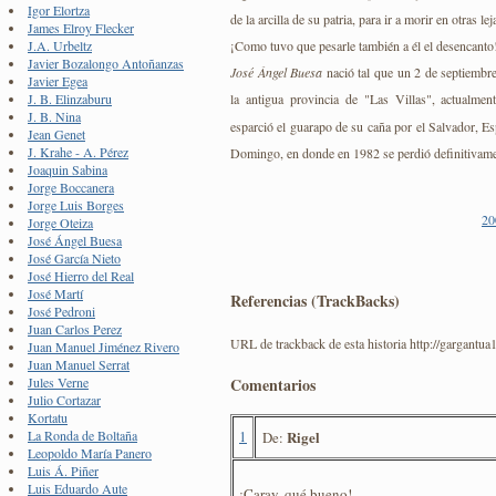
Igor Elortza
de la arcilla de su patria, para ir a morir en otras lej
James Elroy Flecker
¡Como tuvo que pesarle también a él el desencanto
J.A. Urbeltz
Javier Bozalongo Antoñanzas
José Ángel Buesa
nació tal que un 2 de septiembr
Javier Egea
la antigua provincia de "Las Villas", actualme
J. B. Elinzaburu
J. B. Nina
esparció el guarapo de su caña por el Salvador, Es
Jean Genet
J. Krahe - A. Pérez
Domingo, en donde en 1982 se perdió definitivame
Joaquin Sabina
Jorge Boccanera
Jorge Luis Borges
20
Jorge Oteiza
José Ángel Buesa
José García Nieto
José Hierro del Real
José Martí
Referencias (TrackBacks)
José Pedroni
Juan Carlos Perez
URL de trackback de esta historia http://gargantua
Juan Manuel Jiménez Rivero
Juan Manuel Serrat
Comentarios
Jules Verne
Julio Cortazar
Kortatu
1
Rigel
La Ronda de Boltaña
De:
Leopoldo María Panero
Luis Á. Piñer
Luis Eduardo Aute
¡Caray, qué bueno!