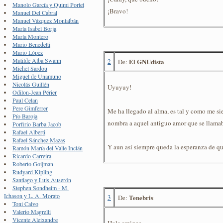
Manolo García y Quimi Portet
¡Bravo!
Manuel Del Cabral
Manuel Vázquez Montalbán
María Isabel Borja
María Montero
Mario Benedetti
Mario López
Matilde Alba Swann
2
El GNUdista
De:
Michel Sardou
Miguel de Unamuno
Nicolás Guillén
Uyuyuy!
Odilon-Jean Périer
Paul Celan
Pere Gimferrer
Me ha llegado al alma, es tal y como me s
Pío Baroja
nombra a aquel antiguo amor que se llama
Porfirio Barba Jacob
Rafael Alberti
Rafael Sánchez Mazas
Y aun así siempre queda la esperanza de qu
Ramón María del Valle Inclán
Ricardo Carreira
Roberto Goijman
Rudyard Kipling
Santiago y Luis Auserón
Stephen Sondheim - M.
Ichason y L. A. Morato
3
Tenebris
De:
Toni Calvo
Valerio Magrelli
Vicente Aleixandre