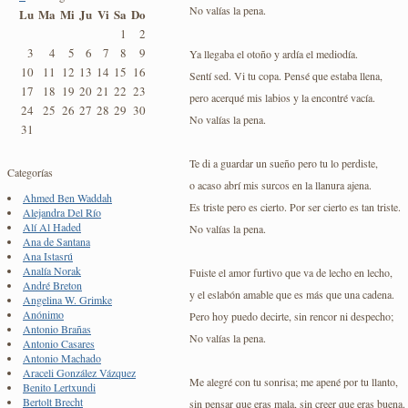
No valías la pena.
Lu
Ma
Mi
Ju
Vi
Sa
Do
1
2
3
4
5
6
7
8
9
Ya llegaba el otoño y ardía el mediodía.
10
11
12
13
14
15
16
Sentí sed. Vi tu copa. Pensé que estaba llena,
17
18
19
20
21
22
23
pero acerqué mis labios y la encontré vacía.
24
25
26
27
28
29
30
No valías la pena.
31
Te di a guardar un sueño pero tu lo perdiste,
Categorías
o acaso abrí mis surcos en la llanura ajena.
Ahmed Ben Waddah
Es triste pero es cierto. Por ser cierto es tan triste.
Alejandra Del Río
Alí Al Haded
No valías la pena.
Ana de Santana
Ana Istasrú
Analía Norak
Fuiste el amor furtivo que va de lecho en lecho,
André Breton
y el eslabón amable que es más que una cadena.
Angelina W. Grimke
Anónimo
Pero hoy puedo decirte, sin rencor ni despecho;
Antonio Brañas
No valías la pena.
Antonio Casares
Antonio Machado
Araceli González Vázquez
Me alegré con tu sonrisa; me apené por tu llanto,
Benito Lertxundi
Bertolt Brecht
sin pensar que eras mala, sin creer que eras buena.