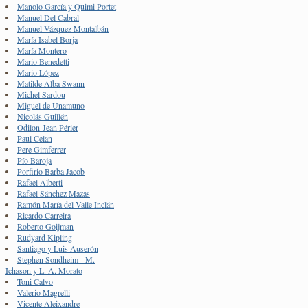
Manolo García y Quimi Portet
Manuel Del Cabral
Manuel Vázquez Montalbán
María Isabel Borja
María Montero
Mario Benedetti
Mario López
Matilde Alba Swann
Michel Sardou
Miguel de Unamuno
Nicolás Guillén
Odilon-Jean Périer
Paul Celan
Pere Gimferrer
Pío Baroja
Porfirio Barba Jacob
Rafael Alberti
Rafael Sánchez Mazas
Ramón María del Valle Inclán
Ricardo Carreira
Roberto Goijman
Rudyard Kipling
Santiago y Luis Auserón
Stephen Sondheim - M.
Ichason y L. A. Morato
Toni Calvo
Valerio Magrelli
Vicente Aleixandre