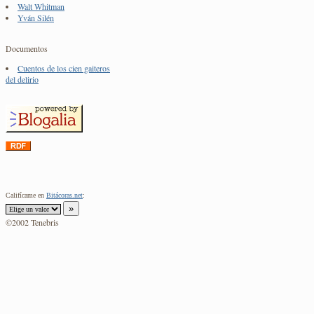
Walt Whitman
Yván Silén
Documentos
Cuentos de los cien gaiteros
del delirio
Califícame en
Bitácoras.net
:
©2002 Tenebris