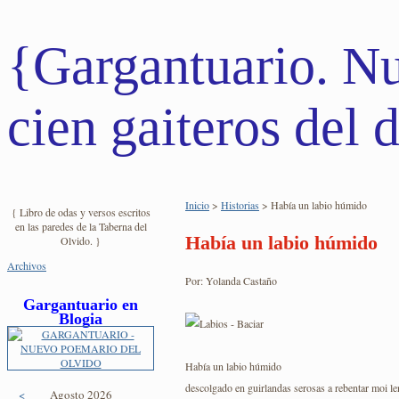
{Gargantuario. N
cien gaiteros del d
Inicio
>
Historias
> Había un labio húmido
{ Libro de odas y versos escritos
en las paredes de la Taberna del
Había un labio húmido
Olvido. }
Archivos
Por: Yolanda Castaño
Gargantuario en
Blogia
Había un labio húmido
descolgado en guirlandas serosas a rebentar moi le
<
Agosto 2026