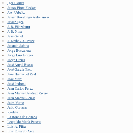
Igor Elortza
James Elroy Flecker
J.A. Urbeltz
Javier Bozalongo Antoñanzas
Javier Egea
J. B. Elinzaburu
J. B. Nina
Jean Genet
J. Krahe - A. Pérez
Joaquin Sabina
Jorge Boccanera
Jorge Luis Borges
Jorge Oteiza
José Ángel Buesa
José García Nieto
José Hierro del Real
José Martí
José Pedroni
Juan Carlos Perez
Juan Manuel Jiménez Rivero
Juan Manuel Serrat
Jules Verne
Julio Cortazar
Kortatu
La Ronda de Boltaña
Leopoldo María Panero
Luis Á. Piñer
Luis Eduardo Aute