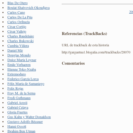
Blas De Otero
Boulat Shalvovich Okoudjava
20
Carlos Cano
Carlos De La Púa
Carlos Orihuela
César Cortijo
César Vallejo
Referencias (TrackBacks)
Charles Baudelaire
Charles Bukowski
URL de trackback de esta historia
Cumbia Villera
Daniel Mir
http://gargantua1.blogalia.com//trackbacks/28070
Douglas Mondo
Dulce María Loynaz
Comentarios
Émile Verhaeren
Etienne Toko-Nzaba
Extremoduro
Federico García Lorca
Félix María de Samaniego
Felix Rojas
Fray M. de la Serna
Fredi Guthmann
Gabriel Aresti
Gabriel Celaya
Gloria Fuertes
Gus Kahn y Walter Donaldson
Gustavo Adolfo Bécquer
Hanni Ossott
Ibrahim Ben Utman