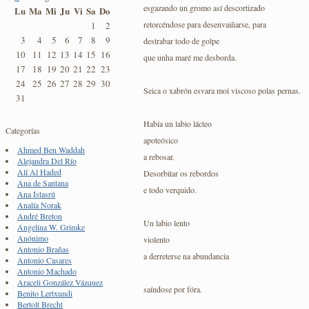
esgazando un gromo así descortizado
Lu
Ma
Mi
Ju
Vi
Sa
Do
retorcéndose para desenvaiñarse, para
1
2
3
4
5
6
7
8
9
destrabar todo de golpe
10
11
12
13
14
15
16
que unha maré me desborda.
17
18
19
20
21
22
23
24
25
26
27
28
29
30
Seica o xabrón esvara moi viscoso polas pernas.
31
Había un labio lácteo
Categorías
apoteósico
Ahmed Ben Waddah
a rebosar.
Alejandra Del Río
Alí Al Haded
Desorbitar os rebordos
Ana de Santana
e todo verquido.
Ana Istasrú
Analía Norak
André Breton
Un labio lento
Angelina W. Grimke
Anónimo
violento
Antonio Brañas
a derreterse na abundancia
Antonio Casares
Antonio Machado
Araceli González Vázquez
saíndose por fóra.
Benito Lertxundi
Bertolt Brecht