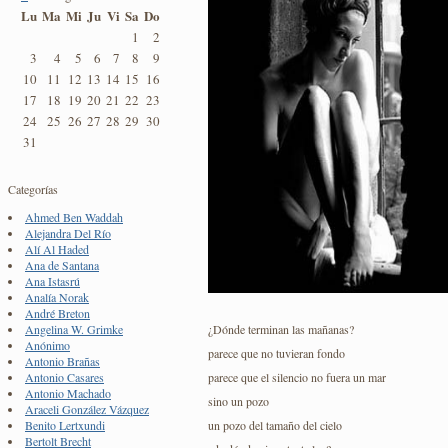
Lu
Ma
Mi
Ju
Vi
Sa
Do
1
2
3
4
5
6
7
8
9
10
11
12
13
14
15
16
17
18
19
20
21
22
23
24
25
26
27
28
29
30
31
Categorías
Ahmed Ben Waddah
Alejandra Del Río
Alí Al Haded
Ana de Santana
Ana Istasrú
Analía Norak
André Breton
¿Dónde terminan las mañanas?
Angelina W. Grimke
Anónimo
parece que no tuvieran fondo
Antonio Brañas
parece que el silencio no fuera un mar
Antonio Casares
Antonio Machado
sino un pozo
Araceli González Vázquez
un pozo del tamaño del cielo
Benito Lertxundi
Bertolt Brecht