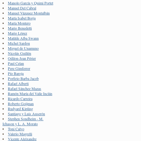
Manolo García y Quimi Portet
Manuel Del Cabral
Manuel Vázquez Montalbán
María Isabel Borja
María Montero
Mario Benedetti
Mario López
Matilde Alba Swann
Michel Sardou
Miguel de Unamuno
Nicolás Guillén
Odilon-Jean Périer
Paul Celan
Pere Gimferrer
Pío Baroja
Porfirio Barba Jacob
Rafael Alberti
Rafael Sánchez Mazas
Ramón María del Valle Inclán
Ricardo Carreira
Roberto Goijman
Rudyard Kipling
Santiago y Luis Auserón
Stephen Sondheim - M.
Ichason y L. A. Morato
Toni Calvo
Valerio Magrelli
Vicente Aleixandre