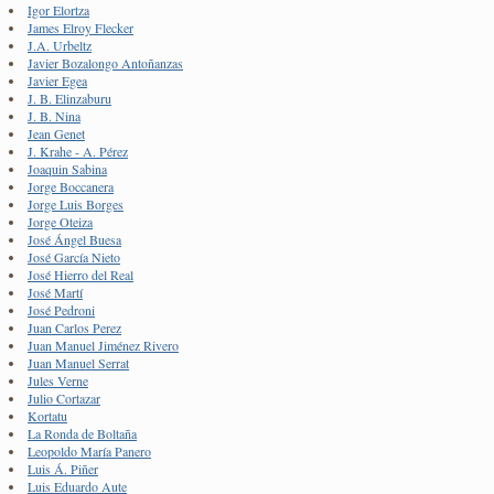
Igor Elortza
James Elroy Flecker
J.A. Urbeltz
Javier Bozalongo Antoñanzas
Javier Egea
J. B. Elinzaburu
J. B. Nina
Jean Genet
J. Krahe - A. Pérez
Joaquin Sabina
Jorge Boccanera
Jorge Luis Borges
Jorge Oteiza
José Ángel Buesa
José García Nieto
José Hierro del Real
José Martí
José Pedroni
Juan Carlos Perez
Juan Manuel Jiménez Rivero
Juan Manuel Serrat
Jules Verne
Julio Cortazar
Kortatu
La Ronda de Boltaña
Leopoldo María Panero
Luis Á. Piñer
Luis Eduardo Aute