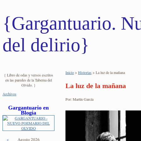
{Gargantuario. Nu
del delirio}
Inicio
>
Historias
> La luz de la mañana
{ Libro de odas y versos escritos
en las paredes de la Taberna del
La luz de la mañana
Olvido. }
Archivos
Por: Martín García
Gargantuario en
Blogia
<
Agosto 2026