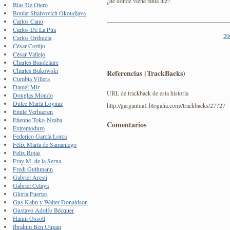
¿de dónde viene tanta luz?
Blas De Otero
Boulat Shalvovich Okoudjava
Carlos Cano
Carlos De La Púa
20
Carlos Orihuela
César Cortijo
César Vallejo
Charles Baudelaire
Charles Bukowski
Referencias (TrackBacks)
Cumbia Villera
Daniel Mir
URL de trackback de esta historia
Douglas Mondo
Dulce María Loynaz
http://gargantua1.blogalia.com//trackbacks/27727
Émile Verhaeren
Etienne Toko-Nzaba
Comentarios
Extremoduro
Federico García Lorca
Félix María de Samaniego
Felix Rojas
Fray M. de la Serna
Fredi Guthmann
Gabriel Aresti
Gabriel Celaya
Gloria Fuertes
Gus Kahn y Walter Donaldson
Gustavo Adolfo Bécquer
Hanni Ossott
Ibrahim Ben Utman