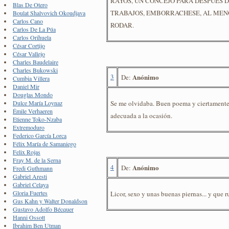
RAYOS, UN CONCEJO PARA DESPUES D
Blas De Otero
TRABAJOS, EMBORRACHESE, AL MENO
Boulat Shalvovich Okoudjava
Carlos Cano
RODAR.
Carlos De La Púa
Carlos Orihuela
César Cortijo
César Vallejo
Charles Baudelaire
Charles Bukowski
3
Anónimo
De:
Cumbia Villera
Daniel Mir
Douglas Mondo
Se me olvidaba. Buen poema y ciertamente 
Dulce María Loynaz
Émile Verhaeren
adecuada a la ocasión.
Etienne Toko-Nzaba
Extremoduro
Federico García Lorca
Félix María de Samaniego
Felix Rojas
Fray M. de la Serna
4
Anónimo
De:
Fredi Guthmann
Gabriel Aresti
Gabriel Celaya
Gloria Fuertes
Licor, sexo y unas buenas piernas... y que ru
Gus Kahn y Walter Donaldson
Gustavo Adolfo Bécquer
Hanni Ossott
Ibrahim Ben Utman