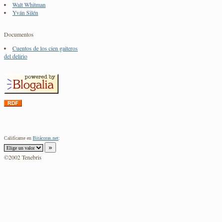
Walt Whitman
Yván Silén
Documentos
Cuentos de los cien gaiteros
del delirio
Califícame en
Bitácoras.net
:
©2002 Tenebris