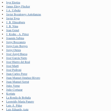
Igor Elortza
James Elroy Flecker
J.A. Urbeltz
Javier Bozalongo Antoñanzas
Javier Egea
J. B. Elinzaburu
J. B. Nina
Jean Genet
J. Krahe - A. Pérez
Joaquin Sabina
Jorge Boccanera
Jorge Luis Borges
Jorge Oteiza
José Ángel Buesa
José García Nieto
José Hierro del Real
José Martí
José Pedroni
Juan Carlos Perez
Juan Manuel Jiménez Rivero
Juan Manuel Serrat
Jules Verne
Julio Cortazar
Kortatu
La Ronda de Boltaña
Leopoldo María Panero
Luis Á. Piñer
Luis Eduardo Aute