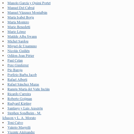
Manolo García y Quimi Portet
Manuel Del Cabral
Manuel Vázquez Montalbán
María Isabel Borja
María Montero
Mario Benedetti
Mario López
Matilde Alba Swann
Michel Sardou
Miguel de Unamuno
Nicolás Guillén
Odilon-Jean Périer
Paul Celan
Pere Gimferrer
Pío Baroja
Porfirio Barba Jacob
Rafael Alberti
Rafael Sánchez Mazas
Ramón María del Valle Inclán
Ricardo Carreira
Roberto Goijman
Rudyard Kipling
Santiago y Luis Auserón
Stephen Sondheim - M.
Ichason y L. A. Morato
Toni Calvo
Valerio Magrelli
Vicente Aleixandre