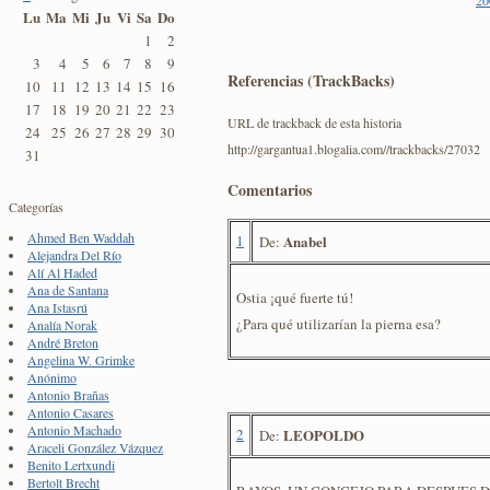
Lu
Ma
Mi
Ju
Vi
Sa
Do
1
2
3
4
5
6
7
8
9
Referencias (TrackBacks)
10
11
12
13
14
15
16
17
18
19
20
21
22
23
URL de trackback de esta historia
24
25
26
27
28
29
30
http://gargantua1.blogalia.com//trackbacks/27032
31
Comentarios
Categorías
Ahmed Ben Waddah
1
Anabel
De:
Alejandra Del Río
Alí Al Haded
Ana de Santana
Ostia ¡qué fuerte tú!
Ana Istasrú
¿Para qué utilizarían la pierna esa?
Analía Norak
André Breton
Angelina W. Grimke
Anónimo
Antonio Brañas
Antonio Casares
Antonio Machado
2
LEOPOLDO
De:
Araceli González Vázquez
Benito Lertxundi
Bertolt Brecht