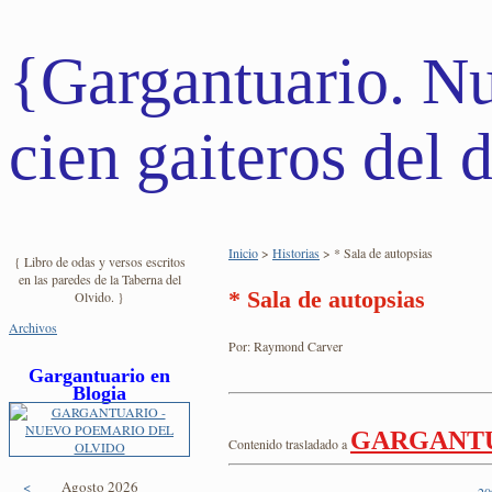
{Gargantuario. N
cien gaiteros del d
Inicio
>
Historias
> * Sala de autopsias
{ Libro de odas y versos escritos
en las paredes de la Taberna del
* Sala de autopsias
Olvido. }
Archivos
Por: Raymond Carver
Gargantuario en
Blogia
GARGANT
Contenido trasladado a
<
Agosto 2026
20