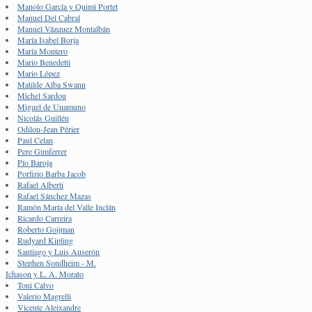
Manolo García y Quimi Portet
Manuel Del Cabral
Manuel Vázquez Montalbán
María Isabel Borja
María Montero
Mario Benedetti
Mario López
Matilde Alba Swann
Michel Sardou
Miguel de Unamuno
Nicolás Guillén
Odilon-Jean Périer
Paul Celan
Pere Gimferrer
Pío Baroja
Porfirio Barba Jacob
Rafael Alberti
Rafael Sánchez Mazas
Ramón María del Valle Inclán
Ricardo Carreira
Roberto Goijman
Rudyard Kipling
Santiago y Luis Auserón
Stephen Sondheim - M.
Ichason y L. A. Morato
Toni Calvo
Valerio Magrelli
Vicente Aleixandre