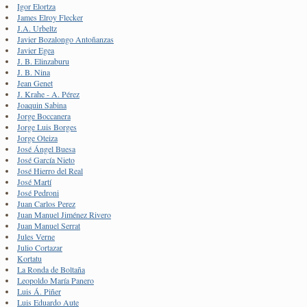
Igor Elortza
James Elroy Flecker
J.A. Urbeltz
Javier Bozalongo Antoñanzas
Javier Egea
J. B. Elinzaburu
J. B. Nina
Jean Genet
J. Krahe - A. Pérez
Joaquin Sabina
Jorge Boccanera
Jorge Luis Borges
Jorge Oteiza
José Ángel Buesa
José García Nieto
José Hierro del Real
José Martí
José Pedroni
Juan Carlos Perez
Juan Manuel Jiménez Rivero
Juan Manuel Serrat
Jules Verne
Julio Cortazar
Kortatu
La Ronda de Boltaña
Leopoldo María Panero
Luis Á. Piñer
Luis Eduardo Aute