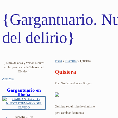
{Gargantuario. Nu
del delirio}
Inicio
>
Historias
> Quisiera
{ Libro de odas y versos escritos
en las paredes de la Taberna del
Quisiera
Olvido. }
Archivos
Por: Guillermo López Borges
Gargantuario en
Blogia
Quisiera seguir siendo el mismo
pero cambiar de mirada.
<
Agosto 2026