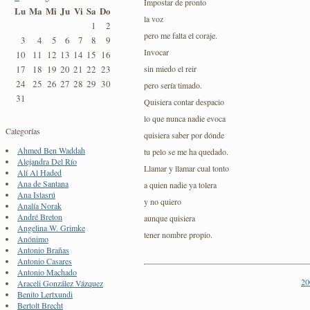
Impostar de pronto
Lu
Ma
Mi
Ju
Vi
Sa
Do
la voz
1
2
pero me falta el coraje.
3
4
5
6
7
8
9
Invocar
10
11
12
13
14
15
16
sin miedo el reir
17
18
19
20
21
22
23
24
25
26
27
28
29
30
pero sería timado.
31
Quisiera contar despacio
lo que nunca nadie evoca
Categorías
quisiera saber por dónde
Ahmed Ben Waddah
tu pelo se me ha quedado.
Alejandra Del Río
Llamar y llamar cual tonto
Alí Al Haded
Ana de Santana
a quien nadie ya tolera
Ana Istasrú
y no quiero
Analía Norak
André Breton
aunque quisiera
Angelina W. Grimke
tener nombre propio.
Anónimo
Antonio Brañas
Antonio Casares
Antonio Machado
20
Araceli González Vázquez
Benito Lertxundi
Bertolt Brecht