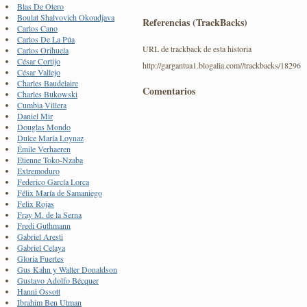
Blas De Otero
Boulat Shalvovich Okoudjava
Referencias (TrackBacks)
Carlos Cano
Carlos De La Púa
URL de trackback de esta historia
Carlos Orihuela
César Cortijo
http://gargantua1.blogalia.com//trackbacks/18296
César Vallejo
Charles Baudelaire
Comentarios
Charles Bukowski
Cumbia Villera
Daniel Mir
Douglas Mondo
Dulce María Loynaz
Émile Verhaeren
Etienne Toko-Nzaba
Extremoduro
Federico García Lorca
Félix María de Samaniego
Felix Rojas
Fray M. de la Serna
Fredi Guthmann
Gabriel Aresti
Gabriel Celaya
Gloria Fuertes
Gus Kahn y Walter Donaldson
Gustavo Adolfo Bécquer
Hanni Ossott
Ibrahim Ben Utman