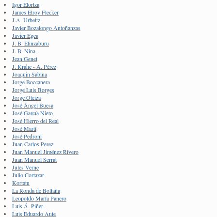
Igor Elortza
James Elroy Flecker
J.A. Urbeltz
Javier Bozalongo Antoñanzas
Javier Egea
J. B. Elinzaburu
J. B. Nina
Jean Genet
J. Krahe - A. Pérez
Joaquin Sabina
Jorge Boccanera
Jorge Luis Borges
Jorge Oteiza
José Ángel Buesa
José García Nieto
José Hierro del Real
José Martí
José Pedroni
Juan Carlos Perez
Juan Manuel Jiménez Rivero
Juan Manuel Serrat
Jules Verne
Julio Cortazar
Kortatu
La Ronda de Boltaña
Leopoldo María Panero
Luis Á. Piñer
Luis Eduardo Aute