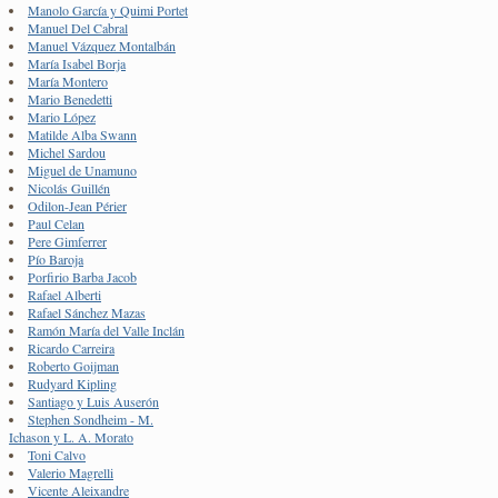
Manolo García y Quimi Portet
Manuel Del Cabral
Manuel Vázquez Montalbán
María Isabel Borja
María Montero
Mario Benedetti
Mario López
Matilde Alba Swann
Michel Sardou
Miguel de Unamuno
Nicolás Guillén
Odilon-Jean Périer
Paul Celan
Pere Gimferrer
Pío Baroja
Porfirio Barba Jacob
Rafael Alberti
Rafael Sánchez Mazas
Ramón María del Valle Inclán
Ricardo Carreira
Roberto Goijman
Rudyard Kipling
Santiago y Luis Auserón
Stephen Sondheim - M.
Ichason y L. A. Morato
Toni Calvo
Valerio Magrelli
Vicente Aleixandre