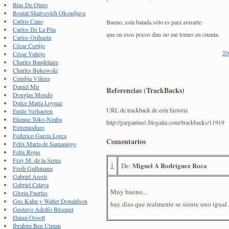
Blas De Otero
Boulat Shalvovich Okoudjava
Carlos Cano
Bueno, esta balada sólo es para avisarte
Carlos De La Púa
que en esos pocos días no me tomes en cuenta.
Carlos Orihuela
César Cortijo
20
César Vallejo
Charles Baudelaire
Charles Bukowski
Cumbia Villera
Daniel Mir
Referencias (TrackBacks)
Douglas Mondo
Dulce María Loynaz
URL de trackback de esta historia
Émile Verhaeren
Etienne Toko-Nzaba
http://gargantua1.blogalia.com//trackbacks/11919
Extremoduro
Federico García Lorca
Comentarios
Félix María de Samaniego
Felix Rojas
Fray M. de la Serna
1
Miguel A Rodriguez Roca
De:
Fredi Guthmann
Gabriel Aresti
Gabriel Celaya
Muy bueno...
Gloria Fuertes
Gus Kahn y Walter Donaldson
hay dias que realmente se siente uno igual.
Gustavo Adolfo Bécquer
Hanni Ossott
Ibrahim Ben Utman