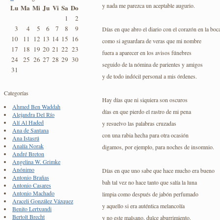
y nada me parezca un aceptable augurio.
Lu
Ma
Mi
Ju
Vi
Sa
Do
1
2
3
4
5
6
7
8
9
Días en que abro el diario con el corazón en la boc
10
11
12
13
14
15
16
como si aguardara de veras que mi nombre
17
18
19
20
21
22
23
fuera a aparecer en los avisos fúnebres
24
25
26
27
28
29
30
seguido de la nómina de parientes y amigos
31
y de todo indócil personal a mis órdenes.
Categorías
Hay días que ni siquiera son oscuros
Ahmed Ben Waddah
días en que pierdo el rastro de mi pena
Alejandra Del Río
Alí Al Haded
y resuelvo las palabras cruzadas
Ana de Santana
con una rabia hecha para otra ocasión
Ana Istasrú
Analía Norak
digamos, por ejemplo, para noches de insomnio.
André Breton
Angelina W. Grimke
Anónimo
Días en que uno sabe que hace mucho era bueno
Antonio Brañas
bah tal vez no hace tanto que salía la luna
Antonio Casares
Antonio Machado
limpia como después de jabón perfumado
Araceli González Vázquez
y aquello si era auténtica melancolía
Benito Lertxundi
Bertolt Brecht
y no este malsano, dulce aburrimiento.