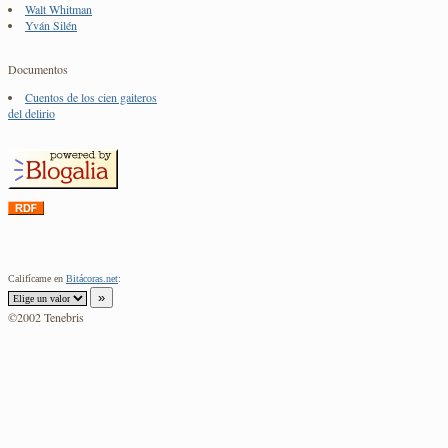
Walt Whitman
Yván Silén
Documentos
Cuentos de los cien gaiteros
del delirio
Califícame en
Bitácoras.net
:
©2002 Tenebris