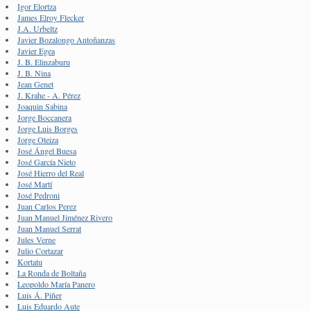
Igor Elortza
James Elroy Flecker
J.A. Urbeltz
Javier Bozalongo Antoñanzas
Javier Egea
J. B. Elinzaburu
J. B. Nina
Jean Genet
J. Krahe - A. Pérez
Joaquin Sabina
Jorge Boccanera
Jorge Luis Borges
Jorge Oteiza
José Ángel Buesa
José García Nieto
José Hierro del Real
José Martí
José Pedroni
Juan Carlos Perez
Juan Manuel Jiménez Rivero
Juan Manuel Serrat
Jules Verne
Julio Cortazar
Kortatu
La Ronda de Boltaña
Leopoldo María Panero
Luis Á. Piñer
Luis Eduardo Aute