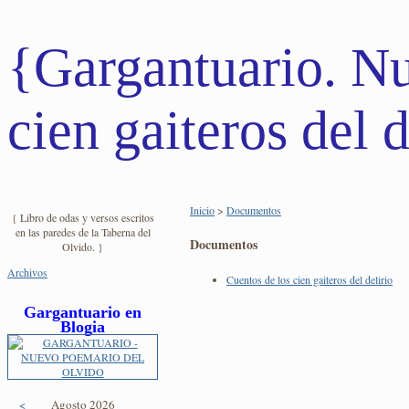
{Gargantuario. N
cien gaiteros del d
Inicio
>
Documentos
{ Libro de odas y versos escritos
en las paredes de la Taberna del
Documentos
Olvido. }
Archivos
Cuentos de los cien gaiteros del delirio
Gargantuario en
Blogia
<
Agosto 2026