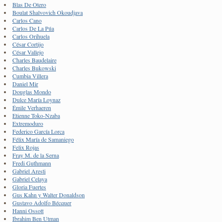
Blas De Otero
Boulat Shalvovich Okoudjava
Carlos Cano
Carlos De La Púa
Carlos Orihuela
César Cortijo
César Vallejo
Charles Baudelaire
Charles Bukowski
Cumbia Villera
Daniel Mir
Douglas Mondo
Dulce María Loynaz
Émile Verhaeren
Etienne Toko-Nzaba
Extremoduro
Federico García Lorca
Félix María de Samaniego
Felix Rojas
Fray M. de la Serna
Fredi Guthmann
Gabriel Aresti
Gabriel Celaya
Gloria Fuertes
Gus Kahn y Walter Donaldson
Gustavo Adolfo Bécquer
Hanni Ossott
Ibrahim Ben Utman