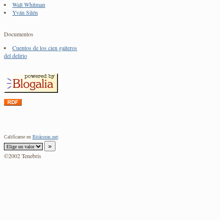
Walt Whitman
Yván Silén
Documentos
Cuentos de los cien gaiteros
del delirio
Califícame en
Bitácoras.net
:
©2002 Tenebris