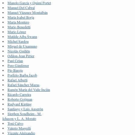
Manolo García y Quimi Portet
Manuel Del Cabral
Manuel Vázquez Montalbán
María Isabel Borja
María Montero
Mario Benedetti
Mario López
Matilde Alba Swann
Michel Sardou
Miguel de Unamuno
Nicolás Guillén
Odilon-Jean Périer
Paul Celan
Pere Gimferrer
Pío Baroja
Porfirio Barba Jacob
Rafael Alberti
Rafael Sánchez Mazas
Ramón María del Valle Inclán
Ricardo Carreira
Roberto Goijman
Rudyard Kipling
Santiago y Luis Auserón
Stephen Sondheim - M.
Ichason y L. A. Morato
Toni Calvo
Valerio Magrelli
Vicente Aleixandre