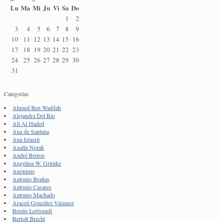
Lu
Ma
Mi
Ju
Vi
Sa
Do
1
2
3
4
5
6
7
8
9
10
11
12
13
14
15
16
17
18
19
20
21
22
23
24
25
26
27
28
29
30
31
Categorías
Ahmed Ben Waddah
Alejandra Del Río
Alí Al Haded
Ana de Santana
Ana Istasrú
Analía Norak
André Breton
Angelina W. Grimke
Anónimo
Antonio Brañas
Antonio Casares
Antonio Machado
Araceli González Vázquez
Benito Lertxundi
Bertolt Brecht