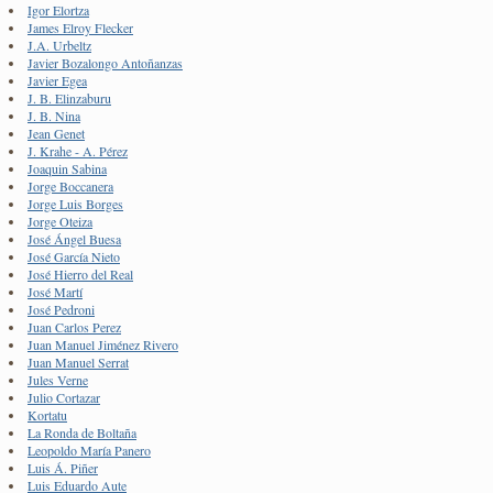
Igor Elortza
James Elroy Flecker
J.A. Urbeltz
Javier Bozalongo Antoñanzas
Javier Egea
J. B. Elinzaburu
J. B. Nina
Jean Genet
J. Krahe - A. Pérez
Joaquin Sabina
Jorge Boccanera
Jorge Luis Borges
Jorge Oteiza
José Ángel Buesa
José García Nieto
José Hierro del Real
José Martí
José Pedroni
Juan Carlos Perez
Juan Manuel Jiménez Rivero
Juan Manuel Serrat
Jules Verne
Julio Cortazar
Kortatu
La Ronda de Boltaña
Leopoldo María Panero
Luis Á. Piñer
Luis Eduardo Aute