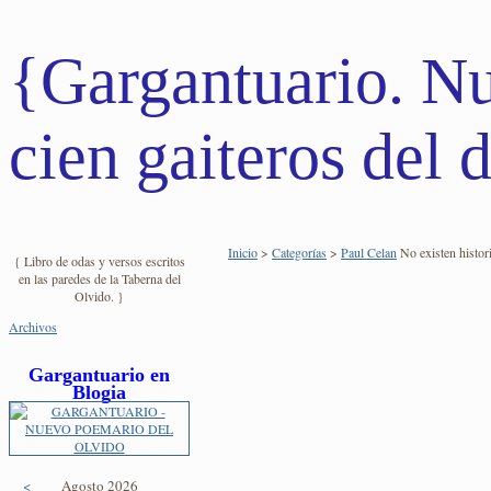
{Gargantuario. N
cien gaiteros del d
Inicio
>
Categorías
>
Paul Celan
No existen histori
{ Libro de odas y versos escritos
en las paredes de la Taberna del
Olvido. }
Archivos
Gargantuario en
Blogia
<
Agosto 2026