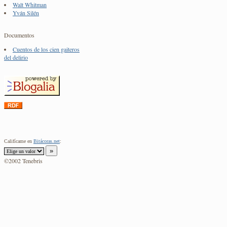
Walt Whitman
Yván Silén
Documentos
Cuentos de los cien gaiteros
del delirio
Califícame en
Bitácoras.net
:
©2002 Tenebris