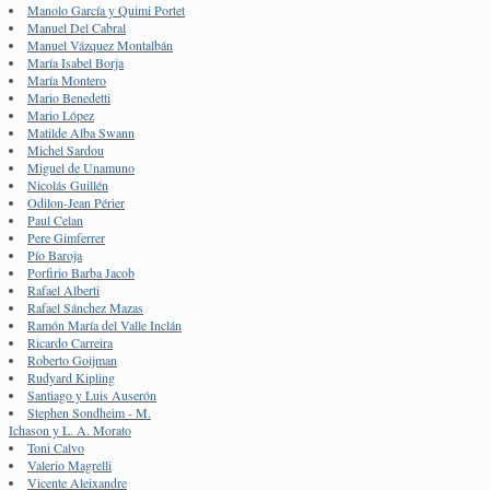
Manolo García y Quimi Portet
Manuel Del Cabral
Manuel Vázquez Montalbán
María Isabel Borja
María Montero
Mario Benedetti
Mario López
Matilde Alba Swann
Michel Sardou
Miguel de Unamuno
Nicolás Guillén
Odilon-Jean Périer
Paul Celan
Pere Gimferrer
Pío Baroja
Porfirio Barba Jacob
Rafael Alberti
Rafael Sánchez Mazas
Ramón María del Valle Inclán
Ricardo Carreira
Roberto Goijman
Rudyard Kipling
Santiago y Luis Auserón
Stephen Sondheim - M.
Ichason y L. A. Morato
Toni Calvo
Valerio Magrelli
Vicente Aleixandre