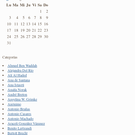
Lu
Ma
Mi
Ju
Vi
Sa
Do
1
2
3
4
5
6
7
8
9
10
11
12
13
14
15
16
17
18
19
20
21
22
23
24
25
26
27
28
29
30
31
Categorías
Ahmed Ben Waddah
Alejandra Del Río
Alí Al Haded
Ana de Santana
Ana Istasrú
Analía Norak
André Breton
Angelina W. Grimke
Anónimo
Antonio Brañas
Antonio Casares
Antonio Machado
Araceli González Vázquez
Benito Lertxundi
Bertolt Brecht