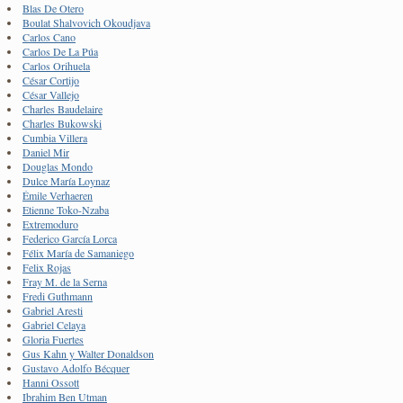
Blas De Otero
Boulat Shalvovich Okoudjava
Carlos Cano
Carlos De La Púa
Carlos Orihuela
César Cortijo
César Vallejo
Charles Baudelaire
Charles Bukowski
Cumbia Villera
Daniel Mir
Douglas Mondo
Dulce María Loynaz
Émile Verhaeren
Etienne Toko-Nzaba
Extremoduro
Federico García Lorca
Félix María de Samaniego
Felix Rojas
Fray M. de la Serna
Fredi Guthmann
Gabriel Aresti
Gabriel Celaya
Gloria Fuertes
Gus Kahn y Walter Donaldson
Gustavo Adolfo Bécquer
Hanni Ossott
Ibrahim Ben Utman