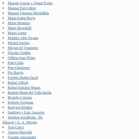
Manolo García y Quimi Portet
Manuel Del Cabral
Manuel Vázquez Montalbán
María Isabel Borja
María Montero
Mario Benedetti
Mario López
Matilde Alba Swann
Michel Sardou
Miguel de Unamuno
Nicolás Guillén
Odilon-Jean Périer
Paul Celan
Pere Gimferrer
Pío Baroja
Porfirio Barba Jacob
Rafael Alberti
Rafael Sánchez Mazas
Ramón María del Valle Inclán
Ricardo Carreira
Roberto Goijman
Rudyard Kipling
Santiago y Luis Auserón
Stephen Sondheim - M.
Ichason y L. A. Morato
Toni Calvo
Valerio Magrelli
Vicente Aleixandre