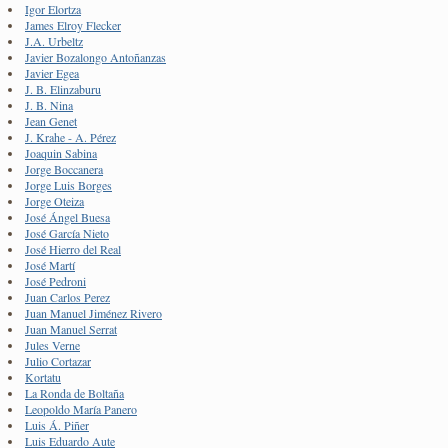
Igor Elortza
James Elroy Flecker
J.A. Urbeltz
Javier Bozalongo Antoñanzas
Javier Egea
J. B. Elinzaburu
J. B. Nina
Jean Genet
J. Krahe - A. Pérez
Joaquin Sabina
Jorge Boccanera
Jorge Luis Borges
Jorge Oteiza
José Ángel Buesa
José García Nieto
José Hierro del Real
José Martí
José Pedroni
Juan Carlos Perez
Juan Manuel Jiménez Rivero
Juan Manuel Serrat
Jules Verne
Julio Cortazar
Kortatu
La Ronda de Boltaña
Leopoldo María Panero
Luis Á. Piñer
Luis Eduardo Aute