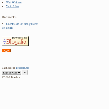
Walt Whitman
Yván Silén
Documentos
Cuentos de los cien gaiteros
del delirio
Califícame en
Bitácoras.net
:
©2002 Tenebris