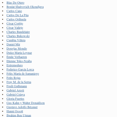
Blas De Otero
Boulat Shalvovich Okoudjava
Carlos Cano
Carlos De La Púa
Carlos Orihuela
César Cortijo
César Vallejo
Charles Baudelaire
Charles Bukowski
Cumbia Villera
Daniel Mir
Douglas Mondo
Dulce María Loynaz
Émile Verhaeren
Etienne Toko-Nzaba
Extremoduro
Federico García Lorca
Félix María de Samaniego
Felix Rojas
Fray M. de la Serna
Fredi Guthmann
Gabriel Aresti
Gabriel Celaya
Gloria Fuertes
Gus Kahn y Walter Donaldson
Gustavo Adolfo Bécquer
Hanni Ossott
Ibrahim Ben Utman