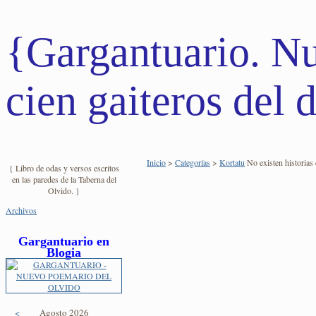
{Gargantuario. N
cien gaiteros del d
Inicio
>
Categorías
>
Kortatu
No existen historias 
{ Libro de odas y versos escritos
en las paredes de la Taberna del
Olvido. }
Archivos
Gargantuario en
Blogia
<
Agosto 2026