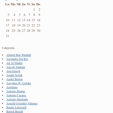
Lu
Ma
Mi
Ju
Vi
Sa
Do
1
2
3
4
5
6
7
8
9
10
11
12
13
14
15
16
17
18
19
20
21
22
23
24
25
26
27
28
29
30
31
Categorías
Ahmed Ben Waddah
Alejandra Del Río
Alí Al Haded
Ana de Santana
Ana Istasrú
Analía Norak
André Breton
Angelina W. Grimke
Anónimo
Antonio Brañas
Antonio Casares
Antonio Machado
Araceli González Vázquez
Benito Lertxundi
Bertolt Brecht