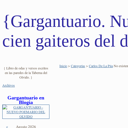
{Gargantuario. N
cien gaiteros del d
Inicio
>
Categorías
>
Carlos De La Púa
No existen 
{ Libro de odas y versos escritos
en las paredes de la Taberna del
Olvido. }
Archivos
Gargantuario en
Blogia
<
Agosto 2026