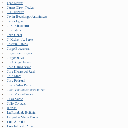
Igor Elortza
James Elroy Flecker
J.A. Urbeltz
Javier Bozalongo Antoñanzas
Javier Egea
J. B. Elinzaburu
J. B. Nina
Jean Genet
J. Krahe - A. Pérez
Joaquin Sabina
Jorge Boccanera
Jorge Luis Borges
Jorge Oteiza
José Ángel Buesa
José García Nieto
José Hierro del Real
José Martí
José Pedroni
Juan Carlos Perez
Juan Manuel Jiménez Rivero
Juan Manuel Serrat
Jules Verne
Julio Cortazar
Kortatu
La Ronda de Boltaña
Leopoldo María Panero
Luis Á. Piñer
Luis Eduardo Aute