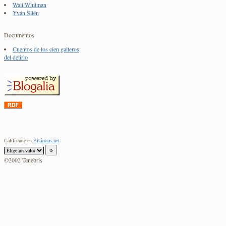
Walt Whitman
Yván Silén
Documentos
Cuentos de los cien gaiteros
del delirio
Califícame en
Bitácoras.net
:
©2002 Tenebris