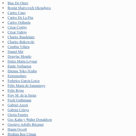
Blas De Otero
Boulat Shalvovich Okoudjava
Carlos Cano
Carlos De La Púa
Carlos Orihuela
César Cortijo
César Vallejo
Charles Baudelaire
Charles Bukowski
Cumbia Villera
Daniel Mir
Douglas Mondo
Dulce María Loynaz
Émile Verhaeren
Etienne Toko-Nzaba
Extremoduro
Federico García Lorca
Félix María de Samaniego
Felix Rojas
Fray M. de la Serna
Fredi Guthmann
Gabriel Aresti
Gabriel Celaya
Gloria Fuertes
Gus Kahn y Walter Donaldson
Gustavo Adolfo Bécquer
Hanni Ossott
Ibrahim Ben Utman