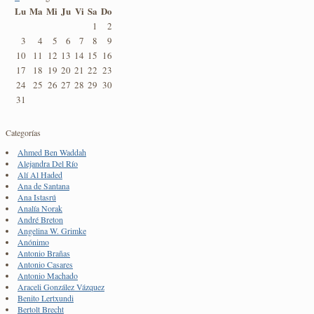
Lu
Ma
Mi
Ju
Vi
Sa
Do
1
2
3
4
5
6
7
8
9
10
11
12
13
14
15
16
17
18
19
20
21
22
23
24
25
26
27
28
29
30
31
Categorías
Ahmed Ben Waddah
Alejandra Del Río
Alí Al Haded
Ana de Santana
Ana Istasrú
Analía Norak
André Breton
Angelina W. Grimke
Anónimo
Antonio Brañas
Antonio Casares
Antonio Machado
Araceli González Vázquez
Benito Lertxundi
Bertolt Brecht