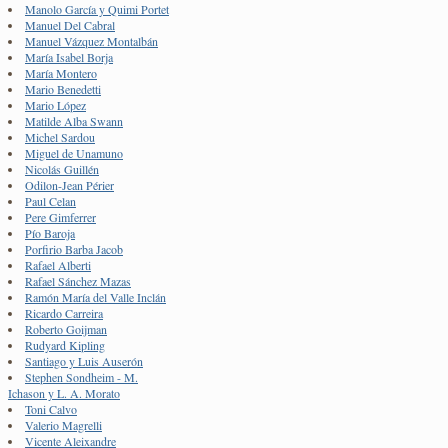
Manolo García y Quimi Portet
Manuel Del Cabral
Manuel Vázquez Montalbán
María Isabel Borja
María Montero
Mario Benedetti
Mario López
Matilde Alba Swann
Michel Sardou
Miguel de Unamuno
Nicolás Guillén
Odilon-Jean Périer
Paul Celan
Pere Gimferrer
Pío Baroja
Porfirio Barba Jacob
Rafael Alberti
Rafael Sánchez Mazas
Ramón María del Valle Inclán
Ricardo Carreira
Roberto Goijman
Rudyard Kipling
Santiago y Luis Auserón
Stephen Sondheim - M.
Ichason y L. A. Morato
Toni Calvo
Valerio Magrelli
Vicente Aleixandre