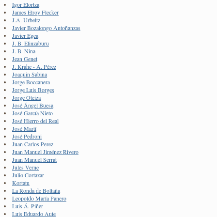
Igor Elortza
James Elroy Flecker
J.A. Urbeltz
Javier Bozalongo Antoñanzas
Javier Egea
J. B. Elinzaburu
J. B. Nina
Jean Genet
J. Krahe - A. Pérez
Joaquin Sabina
Jorge Boccanera
Jorge Luis Borges
Jorge Oteiza
José Ángel Buesa
José García Nieto
José Hierro del Real
José Martí
José Pedroni
Juan Carlos Perez
Juan Manuel Jiménez Rivero
Juan Manuel Serrat
Jules Verne
Julio Cortazar
Kortatu
La Ronda de Boltaña
Leopoldo María Panero
Luis Á. Piñer
Luis Eduardo Aute