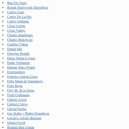
Blas De Otero
Boulat Shalvovich Okoudjava
Carlos Cano
Carlos De La Púa
Carlos Orihuela
César Cortijo
César Vallejo
Charles Baudelaire
Charles Bukowski
Cumbia Villera
Daniel Mir
Douglas Mondo
Dulce María Loynaz
Émile Verhaeren
Etienne Toko-Nzaba
Extremoduro
Federico García Lorca
Félix María de Samaniego
Felix Rojas
Fray M. de la Serna
Fredi Guthmann
Gabriel Aresti
Gabriel Celaya
Gloria Fuertes
Gus Kahn y Walter Donaldson
Gustavo Adolfo Bécquer
Hanni Ossott
Ibrahim Ben Utman