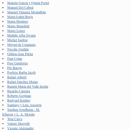
Manolo García y Quimi Portet
Manuel Del Cabral
Manuel Vázquez Montalbán
María Isabel Borja
María Montero
Mario Benedetti
Mario López
Matilde Alba Swann
Michel Sardou
Miguel de Unamuno
Nicolás Guillén
Odilon-Jean Périer
Paul Celan
Pere Gimferrer
Pío Baroja
Porfirio Barba Jacob
Rafael Alberti
Rafael Sánchez Mazas
Ramón María del Valle Inclán
Ricardo Carreira
Roberto Goijman
Rudyard Kipling
Santiago y Luis Auserón
Stephen Sondheim - M.
Ichason y L. A. Morato
Toni Calvo
Valerio Magrelli
Vicente Aleixandre