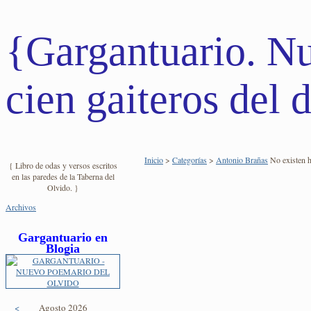
{Gargantuario. N
cien gaiteros del d
Inicio
>
Categorías
>
Antonio Brañas
No existen hi
{ Libro de odas y versos escritos
en las paredes de la Taberna del
Olvido. }
Archivos
Gargantuario en
Blogia
<
Agosto 2026