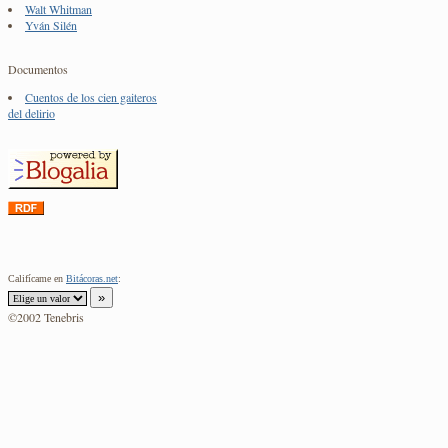
Walt Whitman
Yván Silén
Documentos
Cuentos de los cien gaiteros
del delirio
Califícame en
Bitácoras.net
:
©2002 Tenebris