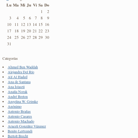
Lu
Ma
Mi
Ju
Vi
Sa
Do
1
2
3
4
5
6
7
8
9
10
11
12
13
14
15
16
17
18
19
20
21
22
23
24
25
26
27
28
29
30
31
Categorías
Ahmed Ben Waddah
Alejandra Del Río
Alí Al Haded
Ana de Santana
Ana Istasrú
Analía Norak
André Breton
Angelina W. Grimke
Anónimo
Antonio Brañas
Antonio Casares
Antonio Machado
Araceli González Vázquez
Benito Lertxundi
Bertolt Brecht